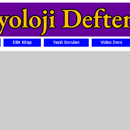
EBA Kitap
Yazılı Soruları
Video Ders