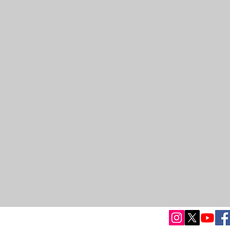
6 Kadir Yücel
Gizlilik Politikamız